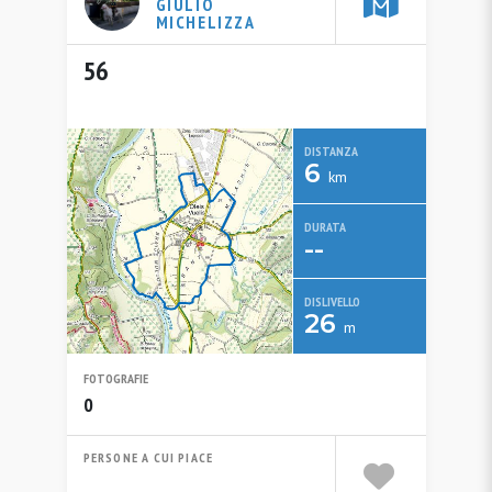
GIULIO
MICHELIZZA
56
DISTANZA
6
km
DURATA
--
DISLIVELLO
26
m
FOTOGRAFIE
0
PERSONE A CUI PIACE