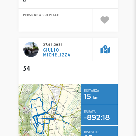
0
PERSONE A CUI PIACE
27.04.2024
GIULIO
MICHELIZZA
54
DISTANZA
15
km
DURATA
-892:18
DISLIVELLO