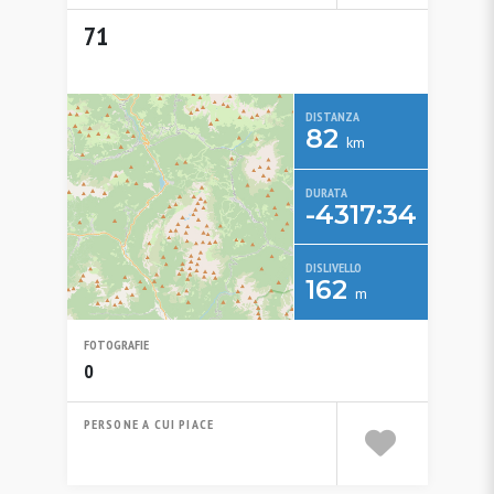
71
DISTANZA
82
km
DURATA
-4317:34
DISLIVELLO
162
m
FOTOGRAFIE
0
PERSONE A CUI PIACE