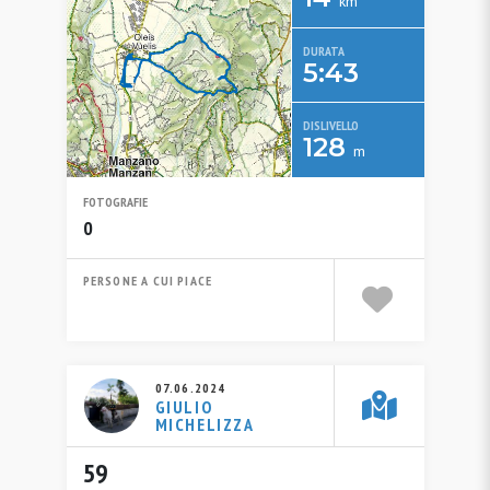
km
DURATA
5:43
DISLIVELLO
128
m
FOTOGRAFIE
0
PERSONE A CUI PIACE
07.06.2024
GIULIO
MICHELIZZA
59