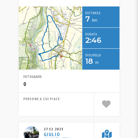
DISTANZA
7
km
DURATA
2:46
DISLIVELLO
18
m
FOTOGRAFIE
0
PERSONE A CUI PIACE
27.12.2023
GIULIO