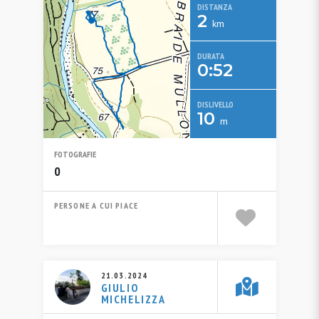
DISTANZA
2
km
DURATA
0:52
DISLIVELLO
10
m
FOTOGRAFIE
0
PERSONE A CUI PIACE
21.03.2024
GIULIO
MICHELIZZA