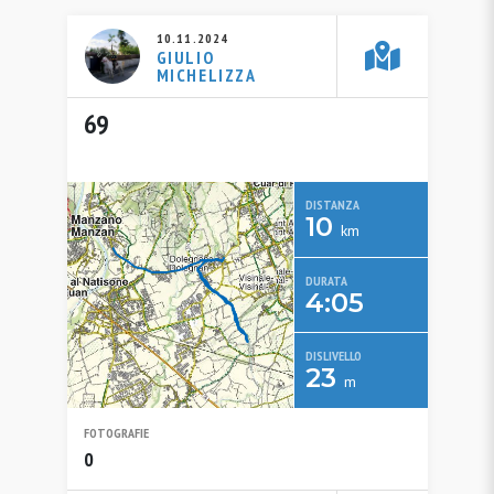
10.11.2024
GIULIO
MICHELIZZA
69
DISTANZA
10
km
DURATA
4:05
DISLIVELLO
23
m
FOTOGRAFIE
0