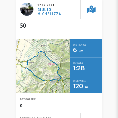
17.02.2024
GIULIO
MICHELIZZA
50
DISTANZA
6
km
DURATA
1:28
DISLIVELLO
120
m
FOTOGRAFIE
0