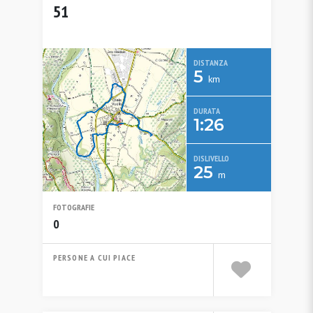
51
DISTANZA
5
km
DURATA
1:26
DISLIVELLO
25
m
FOTOGRAFIE
0
PERSONE A CUI PIACE