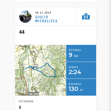
10.12.2023
GIULIO
MICHELIZZA
44
DISTANZA
9
km
DURATA
2:24
DISLIVELLO
130
m
FOTOGRAFIE
0