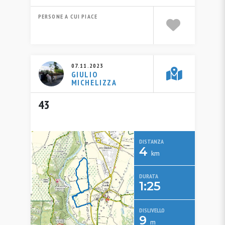
PERSONE A CUI PIACE
07.11.2023
GIULIO
MICHELIZZA
43
DISTANZA
4
km
DURATA
1:25
DISLIVELLO
9
m