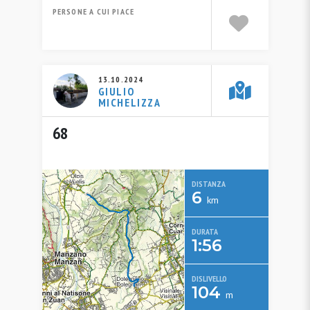
PERSONE A CUI PIACE
13.10.2024
GIULIO
MICHELIZZA
68
DISTANZA
6
km
DURATA
1:56
DISLIVELLO
104
m