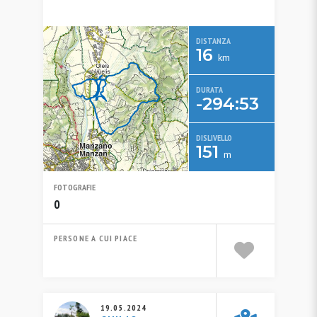
DISTANZA
16
km
DURATA
-294:53
DISLIVELLO
151
m
FOTOGRAFIE
0
PERSONE A CUI PIACE
19.05.2024