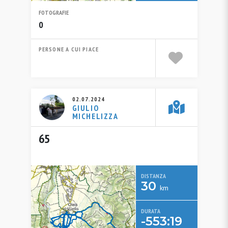
FOTOGRAFIE
0
PERSONE A CUI PIACE
02.07.2024
GIULIO
MICHELIZZA
65
DISTANZA
30
km
DURATA
-553:19