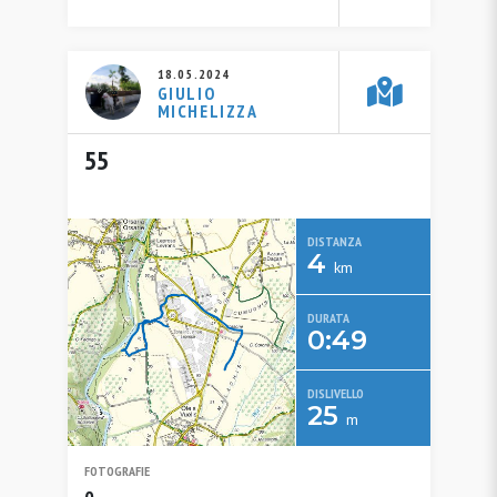
18.05.2024
GIULIO
MICHELIZZA
55
DISTANZA
4
km
DURATA
0:49
DISLIVELLO
25
m
FOTOGRAFIE