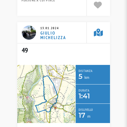
PERSONE A CUI PIACE
13.01.2024
GIULIO
MICHELIZZA
49
DISTANZA
5
km
DURATA
1:41
DISLIVELLO
17
m