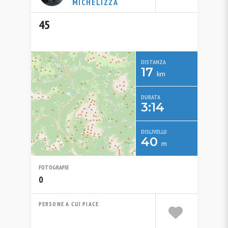
MICHELIZZA
45
DISTANZA
17
km
DURATA
3:14
DISLIVELLO
40
m
FOTOGRAFIE
0
PERSONE A CUI PIACE