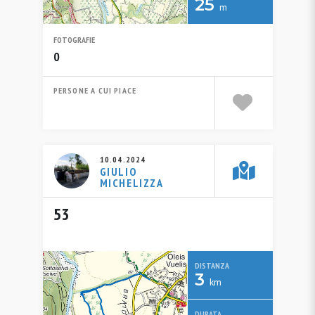
25
m
FOTOGRAFIE
0
PERSONE A CUI PIACE
10.04.2024
GIULIO
MICHELIZZA
53
DISTANZA
3
km
DURATA